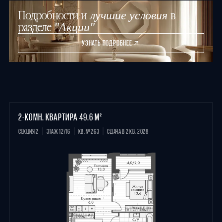
Подробности и
в
лучшие условия
разделе
"Акции"
УЗНАТЬ ПОДРОБНЕЕ
2-КОМН. КВАРТИРА 49.6 М²
СЕКЦИЯ 2
ЭТАЖ 12/16
КВ. №263
СДАЧА В 2 КВ. 2028