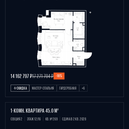
14 162 797 ₽
17 271 704 ₽
-18%
СКИДКА
МАСТЕР-СПАЛЬНЯ
ГАРДЕРОБНАЯ
+6
1-КОМН. КВАРТИРА 45.0 М²
СЕКЦИЯ 2
ЭТАЖ 12/16
КВ. №269
СДАЧА В 2 КВ. 2028