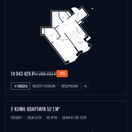
14 943 426 ₽
17 789 793 ₽
-16%
СКИДКА
МАСТЕР-СПАЛЬНЯ
ГАРДЕРОБНАЯ
+6
2-КОМН. КВАРТИРА 52.1 М²
СЕКЦИЯ 1
ЭТАЖ 12/20
КВ. №96
СДАЧА В 2 КВ. 2028