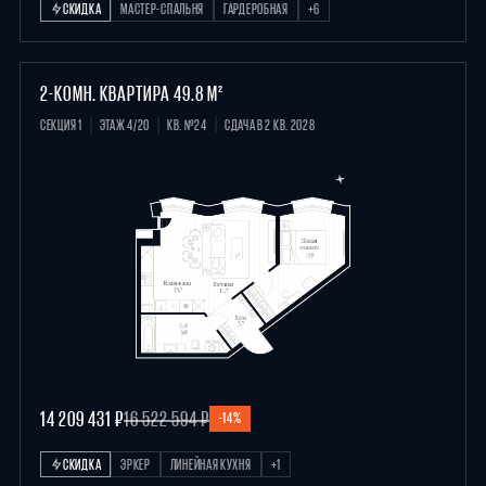
СКИДКА
МАСТЕР-СПАЛЬНЯ
ГАРДЕРОБНАЯ
+6
2-КОМН. КВАРТИРА 49.8 М²
СЕКЦИЯ 1
ЭТАЖ 4/20
КВ. №24
СДАЧА В 2 КВ. 2028
14 209 431 ₽
16 522 594 ₽
-14%
СКИДКА
ЭРКЕР
ЛИНЕЙНАЯ КУХНЯ
+1