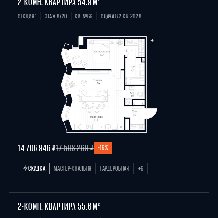
2-КОМН. КВАРТИРА 54.9 М²
СЕКЦИЯ 1
ЭТАЖ 8/20
КВ. №66
СДАЧА В 2 КВ. 2028
14 706 946 ₽
17 508 269 ₽
-16%
СКИДКА
МАСТЕР-СПАЛЬНЯ
ГАРДЕРОБНАЯ
+6
2-КОМН. КВАРТИРА 55.6 М²