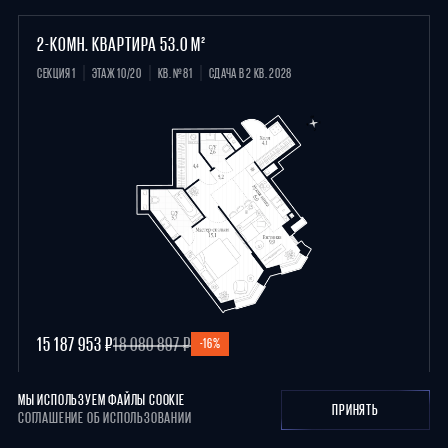
2-КОМН. КВАРТИРА 53.0 М²
СЕКЦИЯ 1
ЭТАЖ 10/20
КВ. №81
СДАЧА В 2 КВ. 2028
15 187 953 ₽
18 080 897 ₽
-16%
СКИДКА
МАСТЕР-СПАЛЬНЯ
ГАРДЕРОБНАЯ
+6
МЫ ИСПОЛЬЗУЕМ ФАЙЛЫ COOKIE
ПРИНЯТЬ
СОГЛАШЕНИЕ ОБ ИСПОЛЬЗОВАНИИ