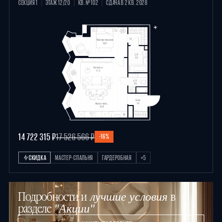
СЕКЦИЯ 1
ЭТАЖ 12/20
КВ. №102
СДАЧА В 2 КВ. 2028
14 722 315 ₽
17 526 566 ₽
-16%
СКИДКА
МАСТЕР-СПАЛЬНЯ
ГАРДЕРОБНАЯ
+5
Подробности и
в
лучшие условия
разделе
"Акции"