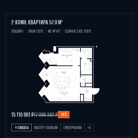
2-КОМН. КВАРТИРА 57.0 М²
СЕКЦИЯ 1
ЭТАЖ 17/20
КВ. №147
СДАЧА В 2 КВ. 2028
15 116 961 ₽
17 996 382 ₽
-16%
СКИДКА
МАСТЕР-СПАЛЬНЯ
ГАРДЕРОБНАЯ
+5