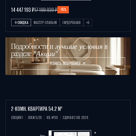
14 447 193 ₽
17 199 039 ₽
-16%
СКИДКА
МАСТЕР-СПАЛЬНЯ
ГАРДЕРОБНАЯ
+6
Подробности и
в
лучшие условия
разделе
"Акции"
УЗНАТЬ ПОДРОБНЕЕ
2-КОМН. КВАРТИРА 54.2 М²
СЕКЦИЯ 1
ЭТАЖ 5/20
КВ. №39
СДАЧА В 2 КВ. 2028