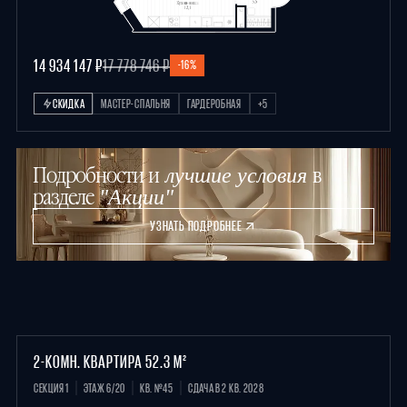
14 934 147 ₽
17 778 746 ₽
-16%
СКИДКА
МАСТЕР-СПАЛЬНЯ
ГАРДЕРОБНАЯ
+5
Подробности и
в
лучшие условия
разделе
"Акции"
УЗНАТЬ ПОДРОБНЕЕ
2-КОМН. КВАРТИРА 52.3 М²
СЕКЦИЯ 1
ЭТАЖ 6/20
КВ. №45
СДАЧА В 2 КВ. 2028