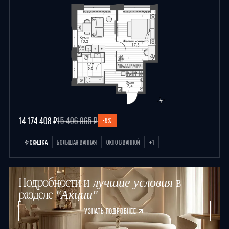
14 174 408 ₽
15 406 965 ₽
-8%
СКИДКА
БОЛЬШАЯ ВАННАЯ
ОКНО В ВАННОЙ
+1
Подробности и
в
лучшие условия
разделе
"Акции"
УЗНАТЬ ПОДРОБНЕЕ