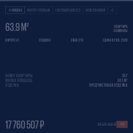
Квартира 3 КОМНАТ
СКИДКА
МАСТЕР-СПАЛЬНЯ
ГОСТЕВОЙ САНУЗЕЛ
ОКНО В ВАННОЙ
+2
63.9 М²
КВАРТИРА
3 КОМНАТЫ
КОРПУС 4.1
СЕКЦИЯ 3
ЭТАЖ 7/10
СДАЧА В 2 КВ. 2028
НОМЕР КВАРТИРЫ
357
ЖИЛАЯ ПЛОЩАДЬ
38.1 М²
ОТДЕЛКА
ПРЕДЧИСТОВАЯ ОТДЕЛКА
17 760 507 ₽
19 517 041 ₽
-9%