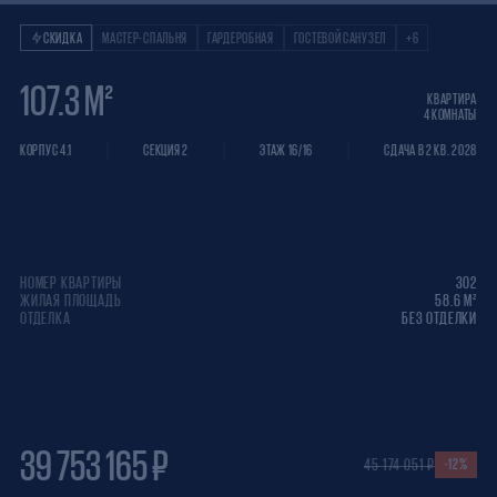
Квартира 4 КОМНАТ
СКИДКА
МАСТЕР-СПАЛЬНЯ
ГАРДЕРОБНАЯ
ГОСТЕВОЙ САНУЗЕЛ
+6
107.3 М²
КВАРТИРА
4 КОМНАТЫ
КОРПУС 4.1
СЕКЦИЯ 2
ЭТАЖ 16/16
СДАЧА В 2 КВ. 2028
НОМЕР КВАРТИРЫ
302
ЖИЛАЯ ПЛОЩАДЬ
58.6 М²
ОТДЕЛКА
БЕЗ ОТДЕЛКИ
39 753 165 ₽
45 174 051 ₽
-12%