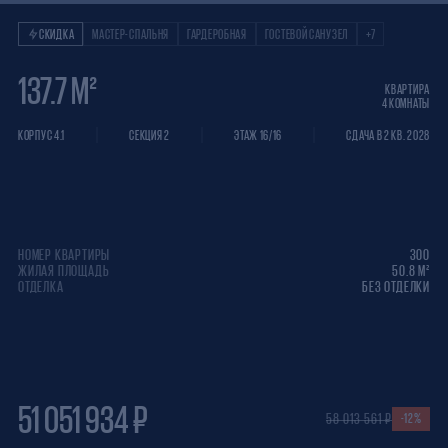
Квартира 4 КОМНА
СКИДКА
МАСТЕР-СПАЛЬНЯ
ГАРДЕРОБНАЯ
ГОСТЕВОЙ САНУЗЕЛ
+7
137.7 М²
КВАРТИРА
4 КОМНАТЫ
КОРПУС 4.1
СЕКЦИЯ 2
ЭТАЖ 16/16
СДАЧА В 2 КВ. 2028
НОМЕР КВАРТИРЫ
300
ЖИЛАЯ ПЛОЩАДЬ
50.8 М²
ОТДЕЛКА
БЕЗ ОТДЕЛКИ
51 051 934 ₽
58 013 561 ₽
-12%