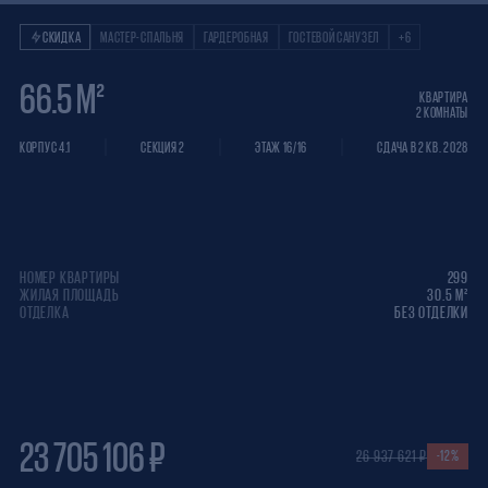
Квартира 2 КОМНАТ
СКИДКА
МАСТЕР-СПАЛЬНЯ
ГАРДЕРОБНАЯ
ГОСТЕВОЙ САНУЗЕЛ
+6
66.5 М²
КВАРТИРА
2 КОМНАТЫ
КОРПУС 4.1
СЕКЦИЯ 2
ЭТАЖ 16/16
СДАЧА В 2 КВ. 2028
НОМЕР КВАРТИРЫ
299
ЖИЛАЯ ПЛОЩАДЬ
30.5 М²
ОТДЕЛКА
БЕЗ ОТДЕЛКИ
23 705 106 ₽
26 937 621 ₽
-12%