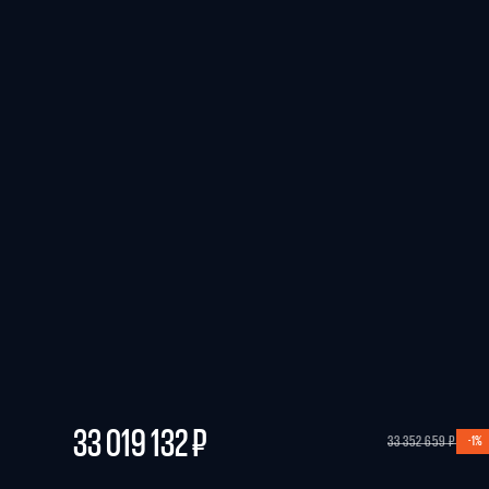
33 019 132 ₽
-1%
33 352 659 ₽