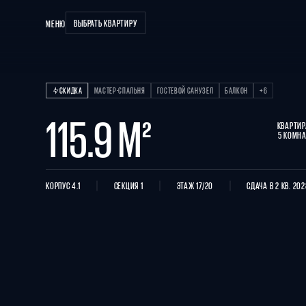
ВЫБРАТЬ КВАРТИРУ
МЕНЮ
Квартира 5 КОМНАТ
СКИДКА
МАСТЕР-СПАЛЬНЯ
ГОСТЕВОЙ САНУЗЕЛ
БАЛКОН
+6
115.9 М²
КВАРТИР
5 КОМНА
КОРПУС 4.1
СЕКЦИЯ 1
ЭТАЖ 17/20
СДАЧА В 2 КВ. 20