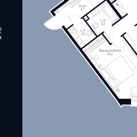
42
М²
А