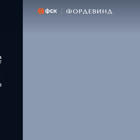
 № 142
А
Т
28