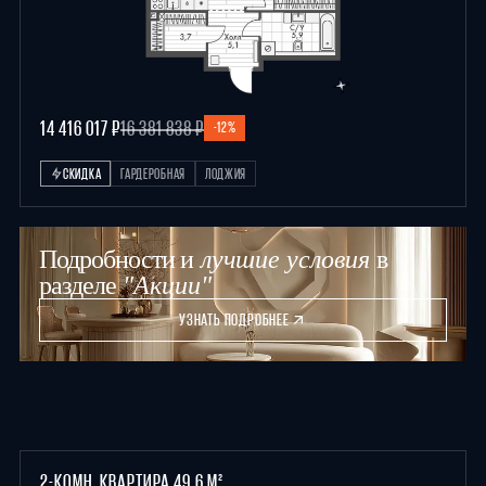
14 416 017 ₽
16 381 838 ₽
-12%
СКИДКА
ГАРДЕРОБНАЯ
ЛОДЖИЯ
Подробности и
лучшие условия
в
разделе
"Акции"
УЗНАТЬ ПОДРОБНЕЕ
2-КОМН. КВАРТИРА 49.6 М²