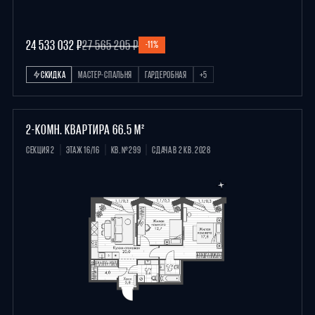
24 533 032 ₽
27 565 205 ₽
-11%
СКИДКА
МАСТЕР-СПАЛЬНЯ
ГАРДЕРОБНАЯ
+5
2-КОМН. КВАРТИРА 66.5 М²
СЕКЦИЯ 2
ЭТАЖ 16/16
КВ. №299
СДАЧА В 2 КВ. 2028