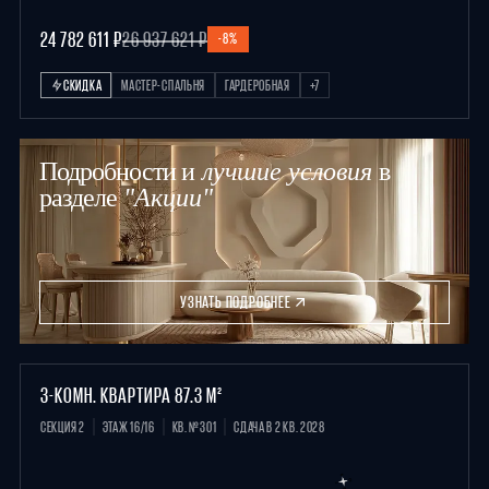
24 782 611 ₽
26 937 621 ₽
-8%
СКИДКА
МАСТЕР-СПАЛЬНЯ
ГАРДЕРОБНАЯ
+7
Подробности и
лучшие условия
в
разделе
"Акции"
УЗНАТЬ ПОДРОБНЕЕ
3-КОМН. КВАРТИРА 87.3 М²
СЕКЦИЯ 2
ЭТАЖ 16/16
КВ. №301
СДАЧА В 2 КВ. 2028