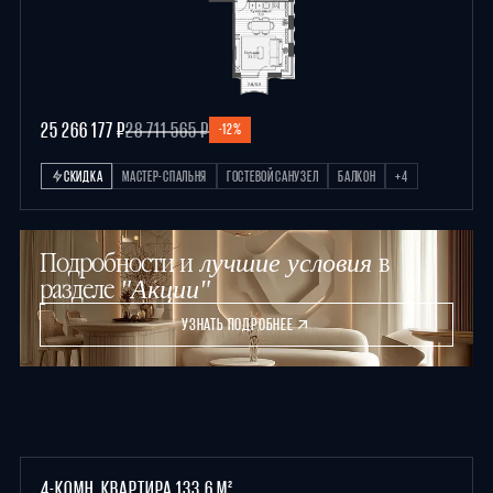
25 266 177 ₽
28 711 565 ₽
-12%
СКИДКА
МАСТЕР-СПАЛЬНЯ
ГОСТЕВОЙ САНУЗЕЛ
БАЛКОН
+4
Подробности и
в
лучшие условия
разделе
"Акции"
УЗНАТЬ ПОДРОБНЕЕ
4-КОМН. КВАРТИРА 133.6 М²