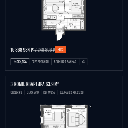
15 868 984 ₽
17 248 896 ₽
-8%
СКИДКА
ГАРДЕРОБНАЯ
БОЛЬШАЯ ВАННАЯ
+3
3-КОМН. КВАРТИРА 63.9 М²
СЕКЦИЯ 3
ЭТАЖ 7/10
КВ. №357
СДАЧА В 2 КВ. 2028