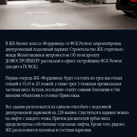
В ЖК бизнес-класса «Фордевинд» от ФСК Регион запроектирован
двухуровневый подземный паркинг. Строительство ЖК стартовало
между Молитовским и метромостом. Об этом проекту
ДОМОСТРОЙНН.РУ рассказали в офисе застройщика ФСК Регион
(входит в ГК ФСК).
Первая очередь ЖК «Фордевинд» будет состоять из трех высотных
секций в 10,16 и 20 этажей, а также трех 3-этажных премиальных
частных вилл. Кстати, последние станут самыми близкими к Оке
жилыми объектами в столице Приволжья.
Все здания расположатся на едином стилобате с подземной
двухуровневой парковкой на 228 машин. Спуститься в паркинг можно
на лифте с каждого этажа. Причем для жителей урбан-вилл
предусмотрены собственные отдельные лифты. Кроме того, рядом с
ЖК расположится наземная и гостевая парковки.