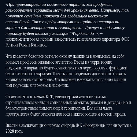
«
При проектировании подземного паркинга мы продумали
разнообразные варианты мест для хранения авто. Например, там
появятся семейные парковки для владельцев нескольких
автомобилей. Также предусмотрели площадки со станциями
зарядки для электрокаров и велопарковка. Доступ к подземному
», —
паркингу будет только у жильцов “Фордевинда”
прокомментировал первый заместитель генерального директора ФСК
Регион Роман Капинос.
Что касается безопасности, то охрану паркинга в комплексе на себя
возьмет профессиональное агентство. Въезд на территорию
подземного паркинга будет осуществляться через ворота с функцией
бесконтактного открытия. То есть автовладельцу достаточно нажать
кнопку в своем смартфоне. Это поможет избежать скопления машин
при подъезде к парковке в часы-пик.
Отметим, что в рамках КРТ девелопер займется не только
строительством жилья и социальных объектов (школы и детсада), но и
благоустройством прилегающей территории. Большая часть
пространства будет открыта для всех нижегородцев и гостей города.
Ввести в эксплуатацию первую очередь ЖК «Фордевинд» планируется в
2028 году.