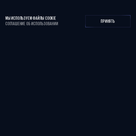
МЫ ИСПОЛЬЗУЕМ ФАЙЛЫ COOKIE
ПРИНЯТЬ
СОГЛАШЕНИЕ ОБ ИСПОЛЬЗОВАНИИ
Г. НИЖНИЙ НОВГОРОД, УЛ. БЕЛИНСКОГО, Д.38
+7 (831) 238-96-35
ПН-ПТ 9-20 | СБ-ВС 10-16
ПОСТРОИТЬ МАРШРУТ