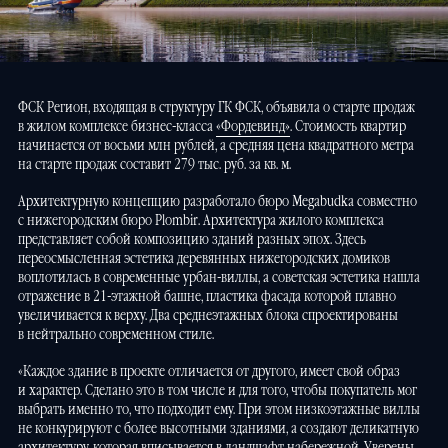
ФСК Регион, входящая в структуру ГК ФСК, объявила о старте продаж
в жилом комплексе бизнес-класса
«Фордевинд»
. Стоимость квартир
начинается от восьми млн рублей, а средняя цена квадратного метра
на старте продаж составит 279 тыс. руб. за кв. м.
Архитектурную концепцию разработало бюро Megabudka совместно
с нижегородским бюро Plombir. Архитектура жилого комплекса
представляет собой композицию зданий разных эпох. Здесь
переосмысленная эстетика деревянных нижегородских домиков
воплотилась в современные урбан-виллы, а советская эстетика нашла
отражение в 21-этажной башне, пластика фасада которой плавно
увеличивается к верху. Два среднеэтажных блока спроектированы
в нейтрально современном стиле.
«Каждое здание в проекте отличается от другого, имеет свой образ
и характер. Сделано это в том числе и для того, чтобы покупатель мог
выбрать именно то, что подходит ему. При этом низкоэтажные виллы
не конкурируют с более высотными зданиями, а создают деликатную
архитектуру, которая вписывается в ландшафт набережной. Уверены,