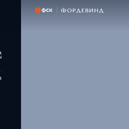
ТЫ № 13
А
Ы
28