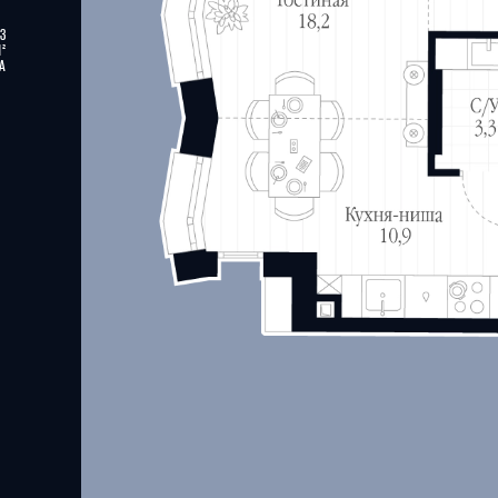
13
М²
А