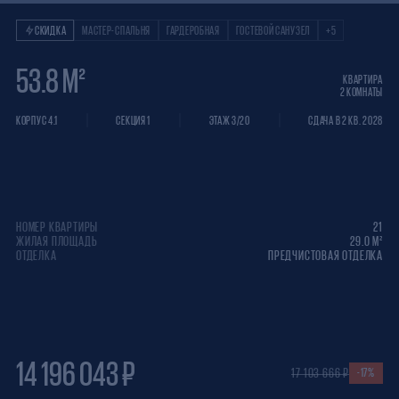
Квартира 2 КОМНАТ
СКИДКА
МАСТЕР-СПАЛЬНЯ
ГАРДЕРОБНАЯ
ГОСТЕВОЙ САНУЗЕЛ
+5
53.8 М²
КВАРТИРА
2 КОМНАТЫ
КОРПУС 4.1
СЕКЦИЯ 1
ЭТАЖ 3/20
СДАЧА В 2 КВ. 2028
НОМЕР КВАРТИРЫ
21
ЖИЛАЯ ПЛОЩАДЬ
29.0 М²
ОТДЕЛКА
ПРЕДЧИСТОВАЯ ОТДЕЛКА
14 196 043 ₽
17 103 666 ₽
-17%