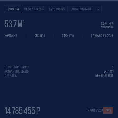
Квартира 2 КОМНАТ
СКИДКА
МАСТЕР-СПАЛЬНЯ
ГАРДЕРОБНАЯ
ГОСТЕВОЙ САНУЗЕЛ
+2
53.7 М²
КВАРТИРА
2 КОМНАТЫ
КОРПУС 4.1
СЕКЦИЯ 1
ЭТАЖ 1/20
СДАЧА В 2 КВ. 2028
НОМЕР КВАРТИРЫ
2
ЖИЛАЯ ПЛОЩАДЬ
24.4 М²
ОТДЕЛКА
БЕЗ ОТДЕЛКИ
14 785 455 ₽
17 601 732 ₽
-16%