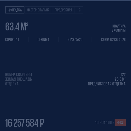
Квартира 2 КОМНАТ
СКИДКА
МАСТЕР-СПАЛЬНЯ
ГАРДЕРОБНАЯ
+3
63.4 М²
КВАРТИРА
2 КОМНАТЫ
КОРПУС 4.1
СЕКЦИЯ 1
ЭТАЖ 15/20
СДАЧА В 2 КВ. 2028
НОМЕР КВАРТИРЫ
122
ЖИЛАЯ ПЛОЩАДЬ
28.3 М²
ОТДЕЛКА
ПРЕДЧИСТОВАЯ ОТДЕЛКА
16 257 584 ₽
18 904 168 ₽
-14%