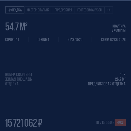
Квартира 2 КОМНАТ
СКИДКА
МАСТЕР-СПАЛЬНЯ
ГАРДЕРОБНАЯ
ГОСТЕВОЙ САНУЗЕЛ
+4
54.7 М²
КВАРТИРА
2 КОМНАТЫ
КОРПУС 4.1
СЕКЦИЯ 1
ЭТАЖ 18/20
СДАЧА В 2 КВ. 2028
НОМЕР КВАРТИРЫ
153
ЖИЛАЯ ПЛОЩАДЬ
26.7 М²
ОТДЕЛКА
ПРЕДЧИСТОВАЯ ОТДЕЛКА
15 721 062 ₽
18 715 550 ₽
-16%