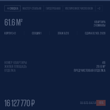
Квартира 2 КОМНАТ
СКИДКА
МАСТЕР-СПАЛЬНЯ
ГАРДЕРОБНАЯ
УВЕЛИЧЕННОЕ ЧИСЛО ОКОН
+3
61.6 М²
КВАРТИРА
2 КОМНАТЫ
КОРПУС 4.1
СЕКЦИЯ 1
ЭТАЖ 6/20
СДАЧА В 2 КВ. 2028
НОМЕР КВАРТИРЫ
46
ЖИЛАЯ ПЛОЩАДЬ
29.6 М²
ОТДЕЛКА
ПРЕДЧИСТОВАЯ ОТДЕЛКА
16 127 770 ₽
18 973 847 ₽
-15%